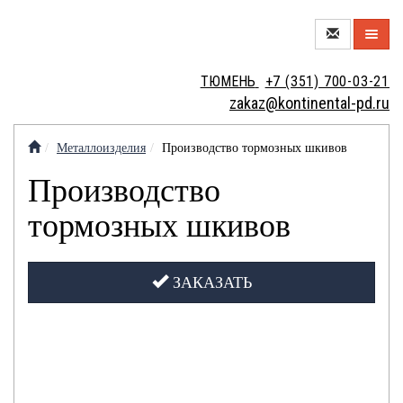
О
ТЮМЕНЬ
+7 (351) 700-03-21
КОМПАНИИ
zakaz@kontinental-pd.ru
НОВЫЙ
ЦЕХ
Металлоизделия
Производство тормозных шкивов
МЕТАЛЛОТОРГОВЛЯ
Производство
тормозных шкивов
МЕТАЛЛООБРАБОТКА
ЗАКАЗАТЬ
МЕТАЛЛОИЗДЕЛИЯ
КОНТАКТЫ
КРАНОВЫЕ
ВАКАНСИИ