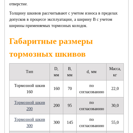
отверстие.
Толщину шкивов рассчитывают с учетом износа в пределах
допусков в процессе эксплуатации, а ширину В с учетом
ширины применяемых тормозных колодок.
Габаритные размеры
тормозных шкивов
D,
B,
Масса,
Тип
d, мм
мм
мм
кг
Тормозной шкив
по
160
70
22,0
160
согласованию
Тормозной шкив
по
200
95
30,0
200
согласованию
Тормозной шкив
по
300
145
55,0
300
согласованию